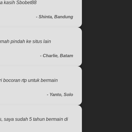
ma kasih Sbobet88
- Shinta, Bandung
rnah pindah ke situs lain
- Charlie, Batam
 bocoran rtp untuk bermain
- Yanto, Solo
, saya sudah 5 tahun bermain di