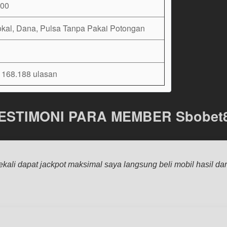
000
kal, Dana, Pulsa Tanpa Pakai Potongan
 168.188 ulasan
ESTIMONI PARA MEMBER Sbobet
kali dapat jackpot maksimal saya langsung beli mobil hasil da