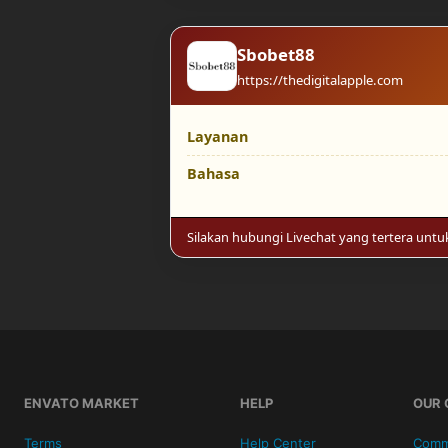
Sbobet88
https://thedigitalapple.com
Layanan
Bahasa
Silakan hubungi Livechat yang tertera untu
ENVATO MARKET
HELP
OUR
Terms
Help Center
Comm