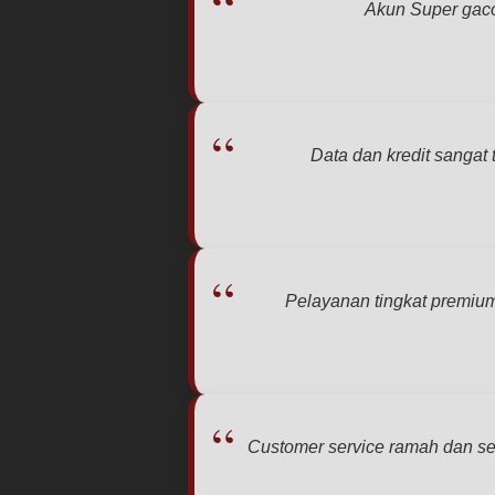
Akun Super gaco
Data dan kredit sangat 
Pelayanan tingkat premium
Customer service ramah dan sel