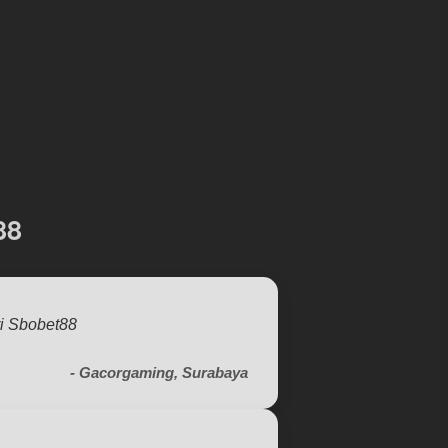
88
ri Sbobet88
- Gacorgaming, Surabaya